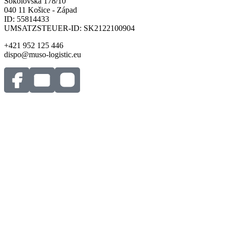
Sokolovská 178/10
040 11 Košice - Západ
ID: 55814433
UMSATZSTEUER-ID: SK2122100904
+421 952 125 446
dispo@muso-logistic.eu